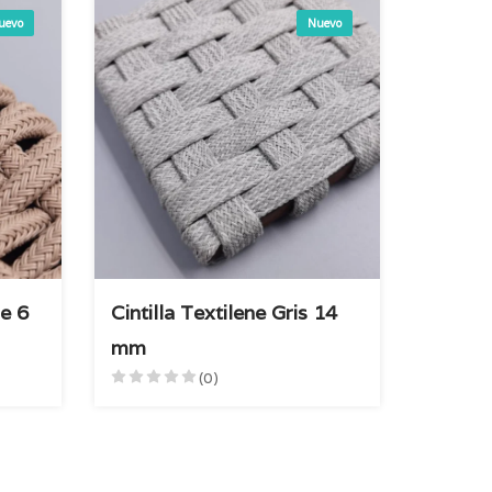
uevo
Nuevo
e 6
Cintilla Textilene Gris 14
mm
(0)