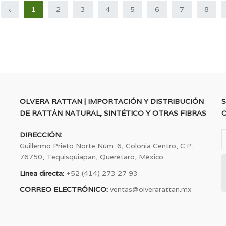
‹
1
2
3
4
5
6
7
8
OLVERA RATTAN | IMPORTACIÓN Y DISTRIBUCIÓN
S
DE RATTÁN NATURAL, SINTÉTICO Y OTRAS FIBRAS
DIRECCIÓN:
Guillermo Prieto Norte Núm. 6, Colonia Centro, C.P.
76750, Tequisquiapan, Querétaro, México
Línea directa:
+52 (414) 273 27 93
CORREO ELECTRÓNICO:
ventas@olverarattan.mx