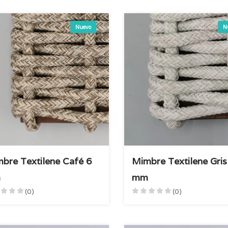
Nuevo
N
bre Textilene Café 6
Mimbre Textilene Gris
m
mm
(0)
(0)