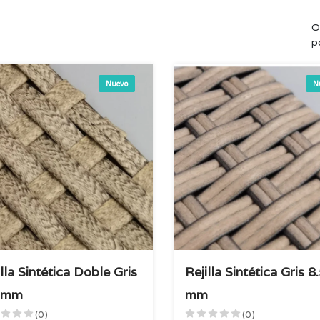
O
p
Nuevo
N
illa Sintética Doble Gris
Rejilla Sintética Gris 8
5 mm
mm
(0)
(0)