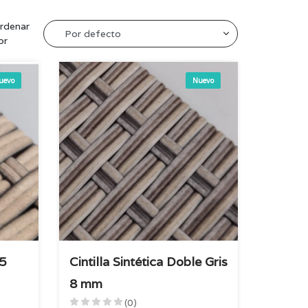
rdenar
or
uevo
Nuevo
.5
Cintilla Sintética Doble Gris
8 mm
(0)