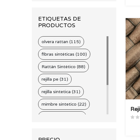
ETIQUETAS DE
PRODUCTOS
olvera rattan (115)
fibras sintéticas (100)
Rattán Sintético (88)
rejilla pe (31)
rejilla sintetica (31)
mimbre sintetico (22)
Rej
cintilla sintetica (21)
fibras naturales (18)
PRECIO