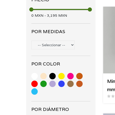
mimbre pe (17)
Accesorios (15)
0
MXN
-
3,195
MXN
POR MEDIDAS
POR COLOR
Mim
m
POR DIÁMETRO