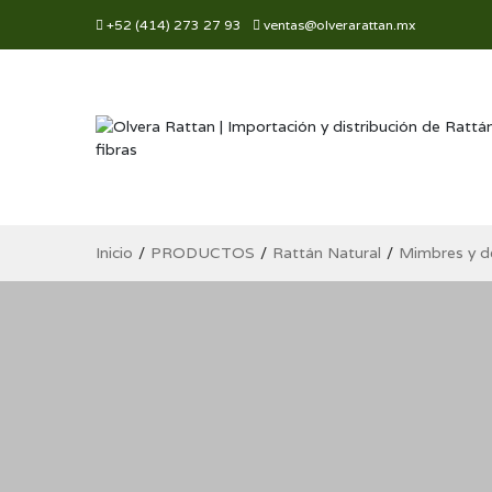
+52 (414) 273 27 93
ventas@olverarattan.mx
Inicio
PRODUCTOS
Rattán Natural
Mimbres y d