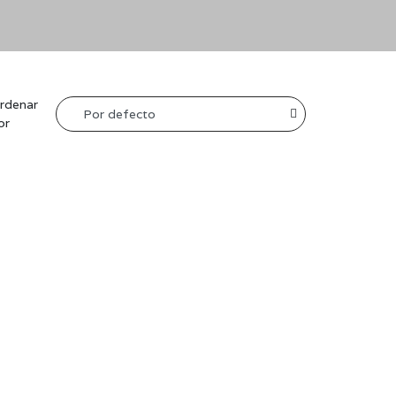
rdenar
or