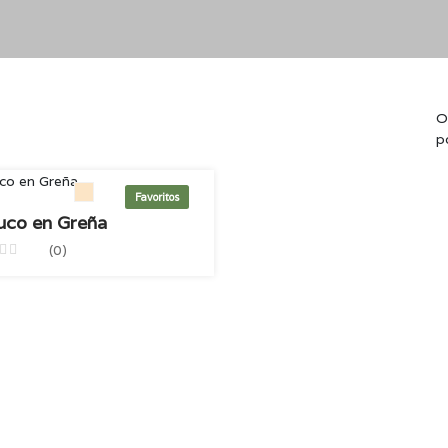
O
p
Favoritos
uco en Greña
(0)