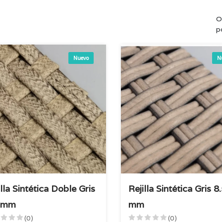
O
p
Nuevo
N
illa Sintética Doble Gris
Rejilla Sintética Gris 8
5 mm
mm
(0)
(0)