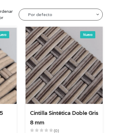
rdenar
or
uevo
Nuevo
.5
Cintilla Sintética Doble Gris
8 mm
(0)