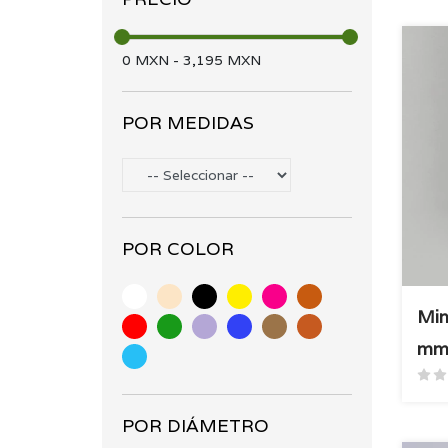
mimbre pe (17)
Accesorios (15)
0
MXN
-
3,195
MXN
POR MEDIDAS
POR COLOR
Mim
m
POR DIÁMETRO