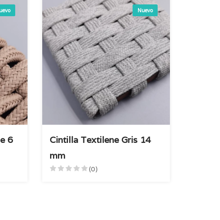
uevo
Nuevo
e 6
Cintilla Textilene Gris 14
mm
(0)