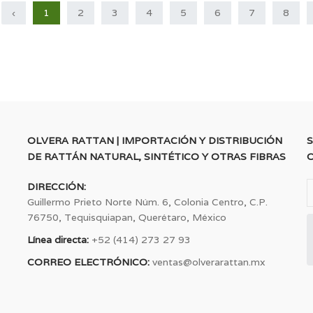
‹
1
2
3
4
5
6
7
8
OLVERA RATTAN | IMPORTACIÓN Y DISTRIBUCIÓN
S
DE RATTÁN NATURAL, SINTÉTICO Y OTRAS FIBRAS
DIRECCIÓN:
Guillermo Prieto Norte Núm. 6, Colonia Centro, C.P.
76750, Tequisquiapan, Querétaro, México
Línea directa:
+52 (414) 273 27 93
CORREO ELECTRÓNICO:
ventas@olverarattan.mx