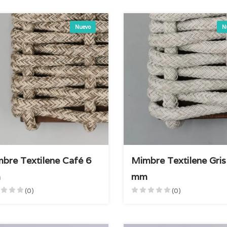
Nuevo
N
bre Textilene Café 6
Mimbre Textilene Gris
m
mm
(0)
(0)