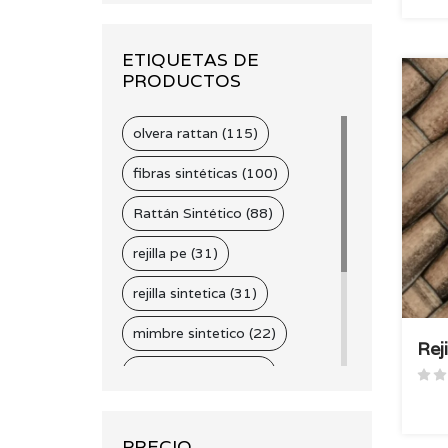
ETIQUETAS DE
PRODUCTOS
olvera rattan (115)
fibras sintéticas (100)
Rattán Sintético (88)
rejilla pe (31)
rejilla sintetica (31)
mimbre sintetico (22)
Rej
cintilla sintetica (21)
fibras naturales (18)
PRECIO