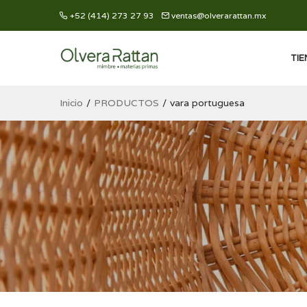
+52 (414) 273 27 93
ventas@olverarattan.mx
TI
Inicio
PRODUCTOS
vara portuguesa