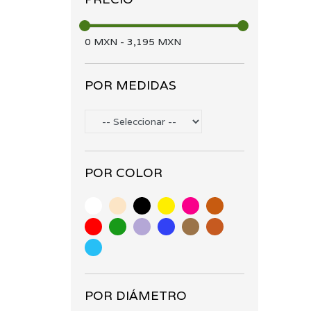
mimbre pe (17)
Accesorios (15)
0
MXN
-
3,195
MXN
POR MEDIDAS
POR COLOR
POR DIÁMETRO