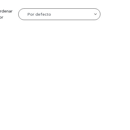
rdenar
or