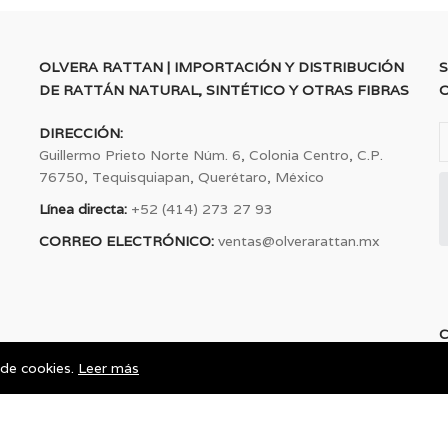
OLVERA RATTAN | IMPORTACIÓN Y DISTRIBUCIÓN
S
DE RATTÁN NATURAL, SINTÉTICO Y OTRAS FIBRAS
DIRECCIÓN:
Guillermo Prieto Norte Núm. 6, Colonia Centro, C.P.
76750, Tequisquiapan, Querétaro, México
Línea directa:
+52 (414) 273 27 93
CORREO ELECTRÓNICO:
ventas@olverarattan.mx
 de cookies.
Leer más
Todos los derechos resevados © | 2023 | Olvera Rattan